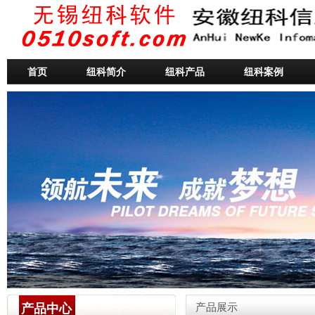
首页
纽科简介
纽科产品
纽科案例
产品中心
产品展示